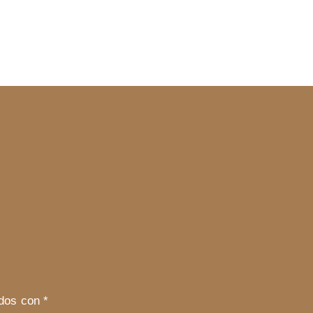
ados con
*