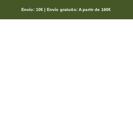
Skip
Envío: 10€ | Envío gratuito: A partir de 160€
to
content