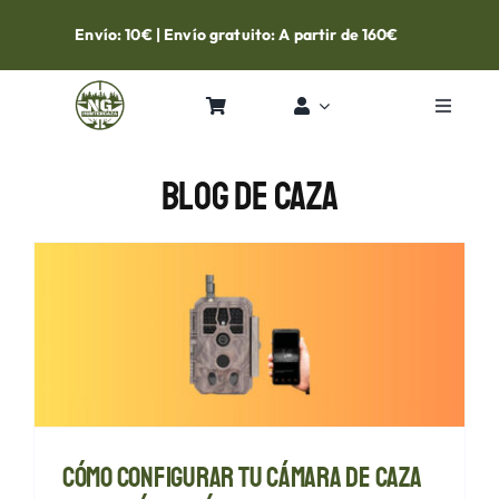
Skip
Envío: 10€ | Envío gratuito: A partir de 160€
to
content
Toggle
Navigat
Inicio
Blog De Caza
Tienda
Contacto
Cómo configurar tu cámara de caza