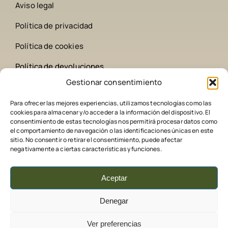
Aviso legal
Política de privacidad
Política de cookies
Política de devoluciones
Gestionar consentimiento
Contacto
Para ofrecer las mejores experiencias, utilizamos tecnologías como las
cookies para almacenar y/o acceder a la información del dispositivo. El
642 258 209
consentimiento de estas tecnologías nos permitirá procesar datos como
el comportamiento de navegación o las identificaciones únicas en este
sitio. No consentir o retirar el consentimiento, puede afectar
comederoscaza@gmail.com
negativamente a ciertas características y funciones.
Aceptar
Denegar
Ver preferencias