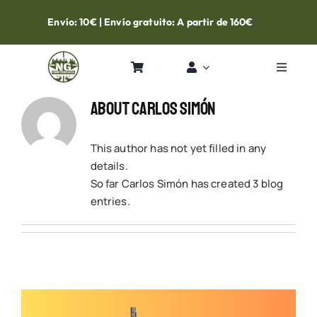
Skip
Envío: 10€ | Envío gratuito: A partir de 160€
to
content
Toggle
Navigat
Inicio
About
Carlos Simón
This author has not yet filled in any
Tienda
details.
So far Carlos Simón has created 3 blog
Contacto
entries.