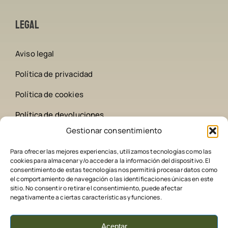
Legal
Aviso legal
Política de privacidad
Política de cookies
Política de devoluciones
Gestionar consentimiento
Contacto
Para ofrecer las mejores experiencias, utilizamos tecnologías como las
cookies para almacenar y/o acceder a la información del dispositivo. El
642 258 209
consentimiento de estas tecnologías nos permitirá procesar datos como
el comportamiento de navegación o las identificaciones únicas en este
sitio. No consentir o retirar el consentimiento, puede afectar
comederoscaza@gmail.com
negativamente a ciertas características y funciones.
Aceptar