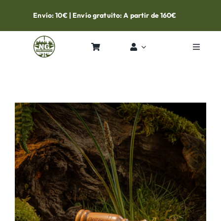
Skip
Envío: 10€ | Envío gratuito: A partir de 160€
to
content
Toggle
Navigat
Inicio
Tienda
Contacto