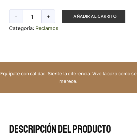
AÑADIR AL CARRITO
Reclamo
Categoría:
Reclamos
weisskirchen
universal
beller
cantidad
Equípate con calidad. Siente la diferencia. Vive la caza como se
merece.
Descripción Del Producto