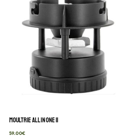
Moultrie All In One II
59.00
€