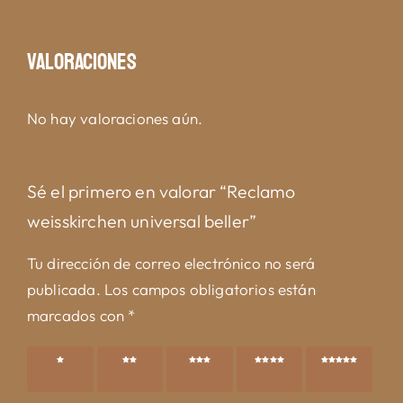
Valoraciones
No hay valoraciones aún.
Sé el primero en valorar “Reclamo
weisskirchen universal beller”
Tu dirección de correo electrónico no será
publicada.
Los campos obligatorios están
marcados con
*
1 de 5
2 de 5
3 de 5
4 de 5
5 de 5
estrellas
estrellas
estrellas
estrellas
estrellas