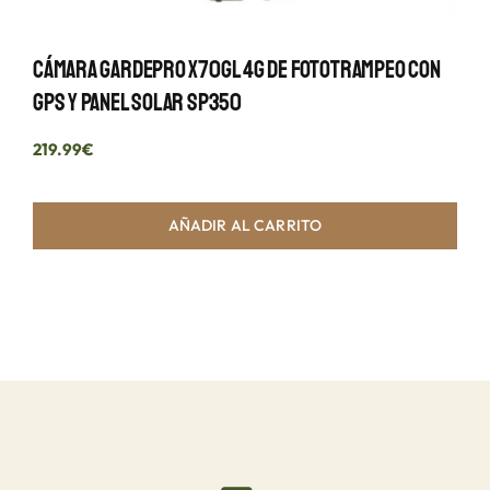
Cámara GardePro X70GL 4G De Fototrampeo Con
GPS Y Panel Solar SP350
219.99
€
AÑADIR AL CARRITO