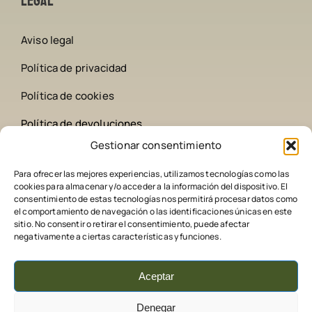
Legal
Aviso legal
Política de privacidad
Política de cookies
Política de devoluciones
Gestionar consentimiento
Contacto
Para ofrecer las mejores experiencias, utilizamos tecnologías como las
cookies para almacenar y/o acceder a la información del dispositivo. El
642 258 209
consentimiento de estas tecnologías nos permitirá procesar datos como
el comportamiento de navegación o las identificaciones únicas en este
sitio. No consentir o retirar el consentimiento, puede afectar
comederoscaza@gmail.com
negativamente a ciertas características y funciones.
Aceptar
Denegar