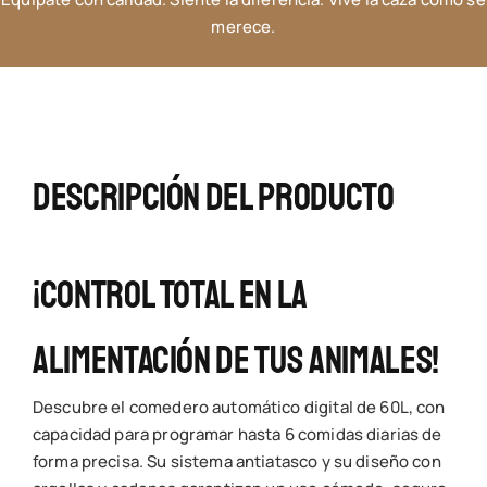
X50MB
merece.
+
Botella
de
alquitrán
de
Descripción Del Producto
haya
cantidad
¡Control Total En La
Alimentación De Tus Animales!
Descubre el comedero automático digital de 60L, con
capacidad para programar hasta 6 comidas diarias de
forma precisa. Su sistema antiatasco y su diseño con