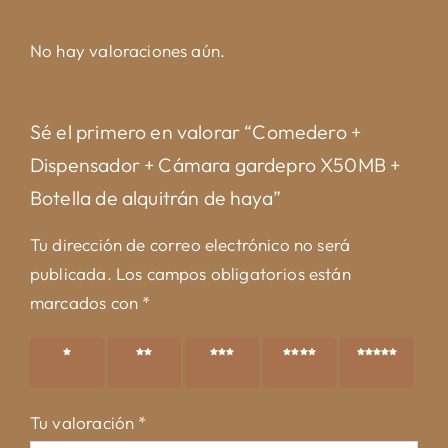
No hay valoraciones aún.
Sé el primero en valorar “Comedero +
Dispensador + Cámara gardepro X50MB +
Botella de alquitrán de haya”
Tu dirección de correo electrónico no será
publicada.
Los campos obligatorios están
marcados con
*
1 de 5
2 de 5
3 de 5
4 de 5
5 de 5
estrellas
estrellas
estrellas
estrellas
estrellas
Tu valoración
*