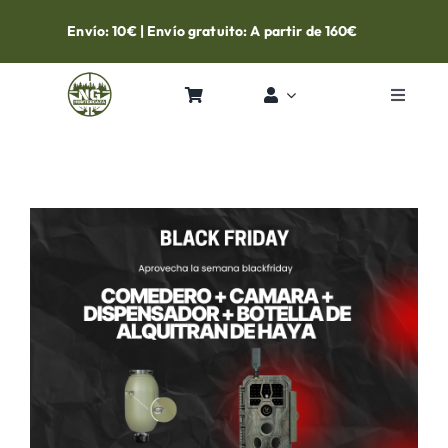
Skip
Envío: 10€ | Envío gratuito: A partir de 160€
to
content
Toggle
Navigat
Inicio
Tienda
Contacto