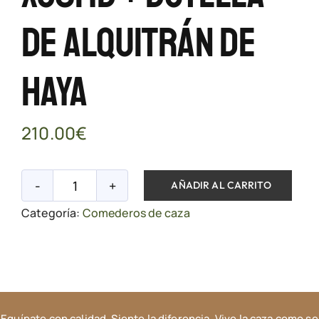
De Alquitrán De
Haya
210.00
€
AÑADIR AL CARRITO
Comedero
Categoría:
Comederos de caza
+
Dispensador
+
Cámara
gardepro
Equípate con calidad. Siente la diferencia. Vive la caza como se