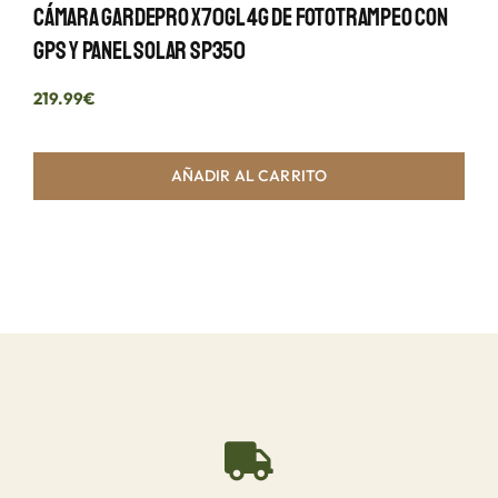
Cámara GardePro X70GL 4G De Fototrampeo Con
GPS Y Panel Solar SP350
219.99
€
AÑADIR AL CARRITO