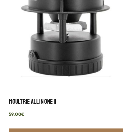
Moultrie All In One II
59.00
€