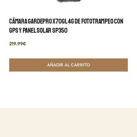
Cámara GardePro X70GL 4G De Fototrampeo Con
GPS Y Panel Solar SP350
219.99
€
AÑADIR AL CARRITO