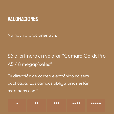
Valoraciones
No hay valoraciones aún.
Sé el primero en valorar “Cámara GardePro
A5 48 megapíxeles”
Tu dirección de correo electrónico no será
publicada.
Los campos obligatorios están
marcados con
*
1 de 5
2 de 5
3 de 5
4 de 5
5 de 5
estrellas
estrellas
estrellas
estrellas
estrellas