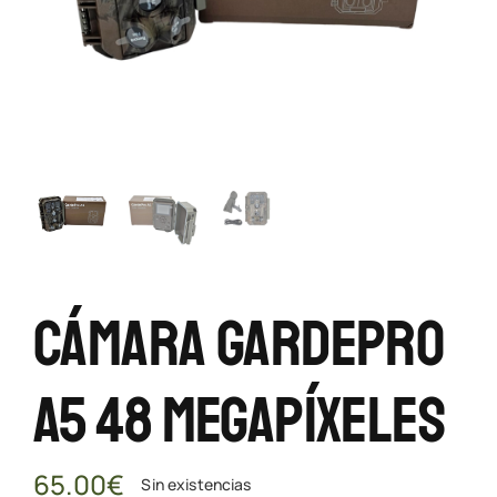
Cámara GardePro
A5 48 Megapíxeles
65.00
€
Sin existencias