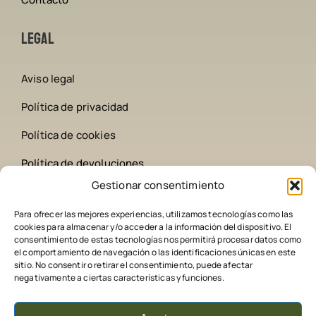
Legal
Aviso legal
Política de privacidad
Política de cookies
Política de devoluciones
Gestionar consentimiento
Contacto
Para ofrecer las mejores experiencias, utilizamos tecnologías como las
cookies para almacenar y/o acceder a la información del dispositivo. El
642 258 209
consentimiento de estas tecnologías nos permitirá procesar datos como
el comportamiento de navegación o las identificaciones únicas en este
sitio. No consentir o retirar el consentimiento, puede afectar
comederoscaza@gmail.com
negativamente a ciertas características y funciones.