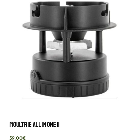
Moultrie All In One II
59.00
€