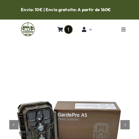
Skip
Envío: 10€ | Envío gratuito: A partir de 160€
to
content
1
Toggle
Navigat
Inicio
Tienda
Contacto