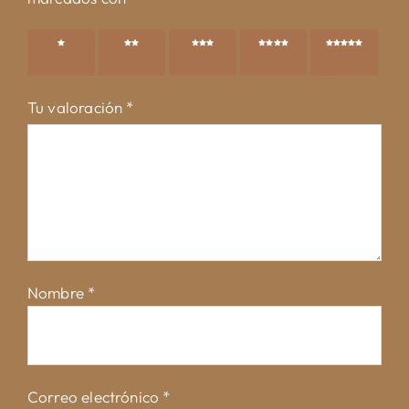
1 de 5
2 de 5
3 de 5
4 de 5
5 de 5
estrellas
estrellas
estrellas
estrellas
estrellas
Tu valoración
*
Nombre
*
Correo electrónico
*