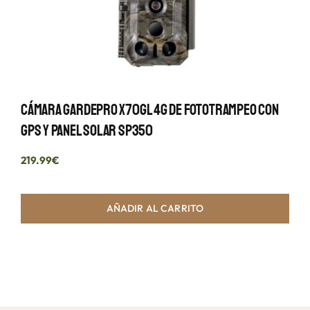
Cámara GardePro X70GL 4G De Fototrampeo Con
GPS Y Panel Solar SP350
219.99
€
AÑADIR AL CARRITO