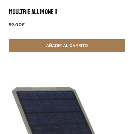
Moultrie All In One II
59.00
€
AÑADIR AL CARRITO