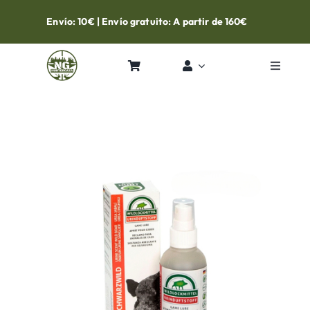
Skip
Envío: 10€ | Envío gratuito: A partir de 160€
to
content
Toggle
Navigat
Inicio
Tienda
Contacto