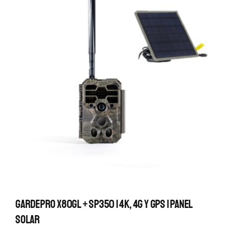
GardePro X80GL + SP350 | 4K, 4G Y GPS | Panel
Solar