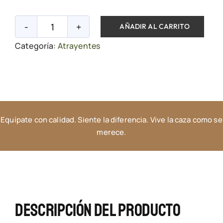
AÑADIR AL CARRITO
Atrayente
Categoría:
Atrayentes
Orina
de
Jabalí
Hembra
en
Equípate con calidad. Siente la diferencia. Vive la caza como se
Celo
merece.
cantidad
Descripción Del Producto