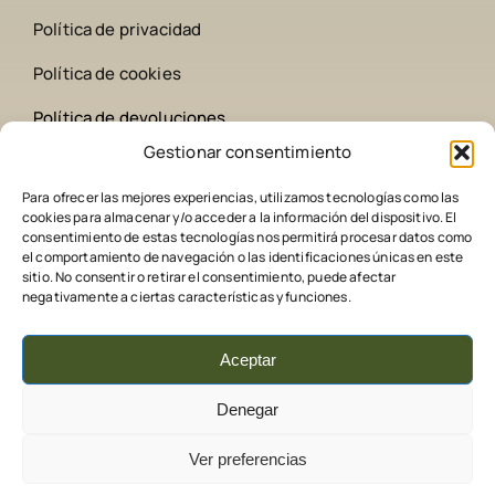
Política de privacidad
Política de cookies
Política de devoluciones
Gestionar consentimiento
Contacto
Para ofrecer las mejores experiencias, utilizamos tecnologías como las
cookies para almacenar y/o acceder a la información del dispositivo. El
642 258 209
consentimiento de estas tecnologías nos permitirá procesar datos como
el comportamiento de navegación o las identificaciones únicas en este
sitio. No consentir o retirar el consentimiento, puede afectar
comederoscaza@gmail.com
negativamente a ciertas características y funciones.
Aceptar
Denegar
Ver preferencias
nghuntercaza.com 2026 | Tienda online de caza