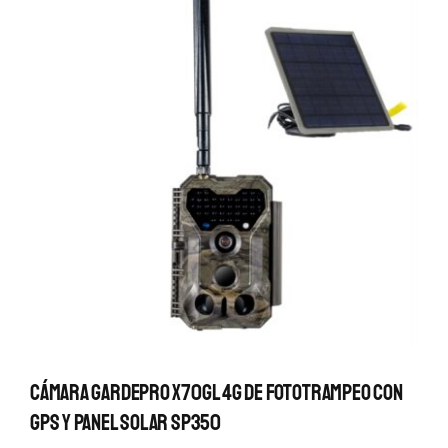
Cámara GardePro X70GL 4G De Fototrampeo Con
GPS Y Panel Solar SP350