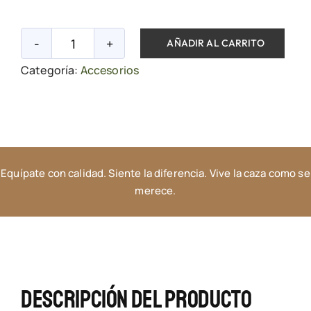
AÑADIR AL CARRITO
Trípode
Categoría:
Accesorios
ARCEA
GEN
3
-
Fast
Equípate con calidad. Siente la diferencia. Vive la caza como se
Tripod
merece.
cantidad
Descripción Del Producto