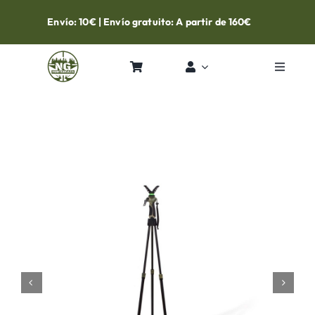
Skip
Envío: 10€ | Envío gratuito: A partir de 160€
to
content
Toggle
Navigat
Inicio
Tienda
Contacto