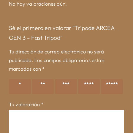
No hay valoraciones aún.
Sé el primero en valorar “Trípode ARCEA
GEN 3 – Fast Tripod”
Tu dirección de correo electrónico no será
publicada.
Los campos obligatorios están
marcados con
*
1 de 5
2 de 5
3 de 5
4 de 5
5 de 5
estrellas
estrellas
estrellas
estrellas
estrellas
Tu valoración
*