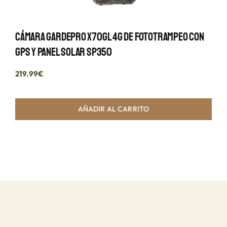
Cámara GardePro X70GL 4G De Fototrampeo Con
GPS Y Panel Solar SP350
219.99
€
AÑADIR AL CARRITO