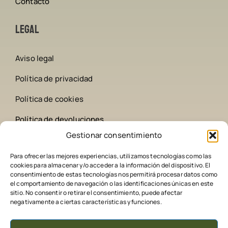
Contacto
Legal
Aviso legal
Política de privacidad
Política de cookies
Política de devoluciones
Gestionar consentimiento
Contacto
Para ofrecer las mejores experiencias, utilizamos tecnologías como las
cookies para almacenar y/o acceder a la información del dispositivo. El
642 258 209
consentimiento de estas tecnologías nos permitirá procesar datos como
el comportamiento de navegación o las identificaciones únicas en este
sitio. No consentir o retirar el consentimiento, puede afectar
comederoscaza@gmail.com
negativamente a ciertas características y funciones.