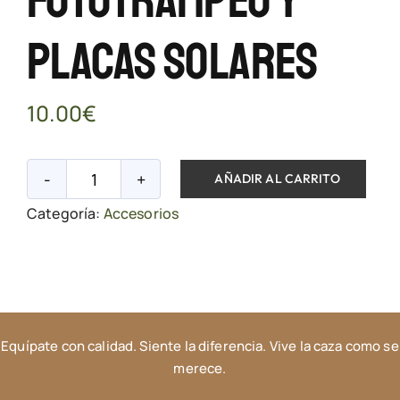
Fototrampeo Y
Placas Solares
10.00
€
AÑADIR AL CARRITO
Soporte
Categoría:
Accesorios
de
Árbol
para
Cámaras
de
Equípate con calidad. Siente la diferencia. Vive la caza como se
Fototrampeo
merece.
y