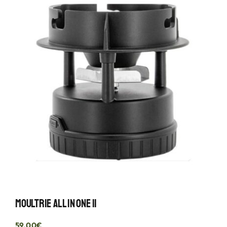
Moultrie All In One II
59.00
€