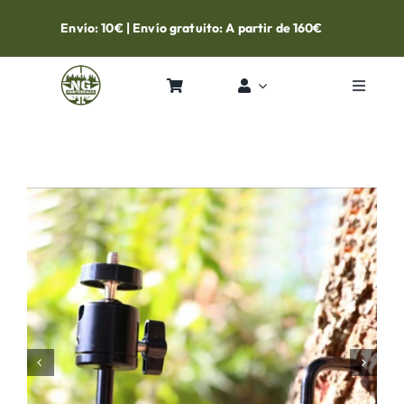
Skip
Envío: 10€ | Envío gratuito: A partir de 160€
to
content
Toggle
Navigat
Inicio
Tienda
Contacto