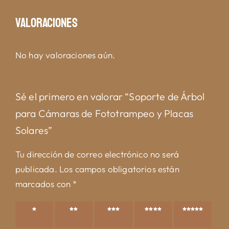
Valoraciones
No hay valoraciones aún.
Sé el primero en valorar “Soporte de Árbol
para Cámaras de Fototrampeo y Placas
Solares”
Tu dirección de correo electrónico no será
publicada.
Los campos obligatorios están
marcados con
*
1 de 5
2 de 5
3 de 5
4 de 5
5 de 5
estrellas
estrellas
estrellas
estrellas
estrellas