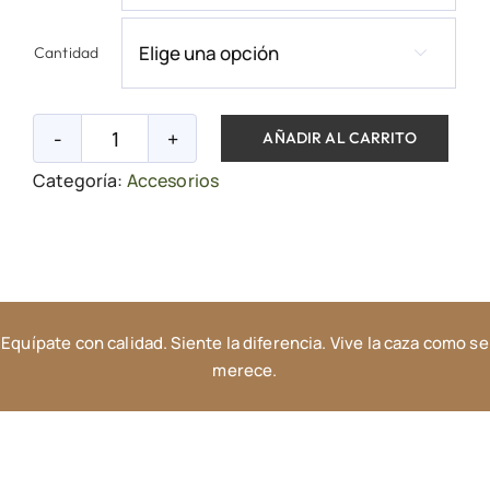
7.50€
hasta
Cantidad

55.00€
AÑADIR AL CARRITO
Marcareses
Categoría:
Accesorios
de
caza
cantidad
Equípate con calidad. Siente la diferencia. Vive la caza como se
merece.