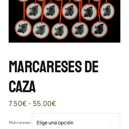
Marcareses De
Caza
Rango
7.50
€
-
55.00
€
de
precios:
Marcareses
desde
