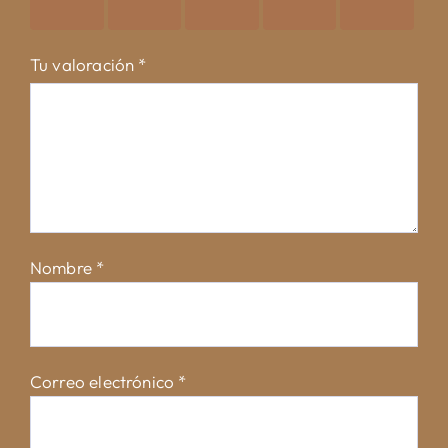
estrellas
estrellas
estrellas
estrellas
estrellas
Tu valoración
*
Nombre
*
Correo electrónico
*