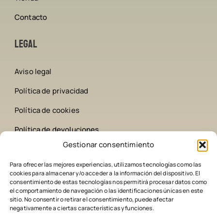
Contacto
Legal
Aviso legal
Política de privacidad
Política de cookies
Política de devoluciones
Gestionar consentimiento
Contacto
Para ofrecer las mejores experiencias, utilizamos tecnologías como las
cookies para almacenar y/o acceder a la información del dispositivo. El
642 258 209
consentimiento de estas tecnologías nos permitirá procesar datos como
el comportamiento de navegación o las identificaciones únicas en este
sitio. No consentir o retirar el consentimiento, puede afectar
comederoscaza@gmail.com
negativamente a ciertas características y funciones.