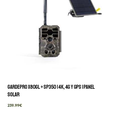
GardePro X80GL + SP350 | 4K, 4G Y GPS | Panel
Solar
239.99
€