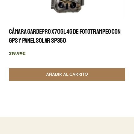
Cámara GardePro X70GL 4G De Fototrampeo Con
GPS Y Panel Solar SP350
219.99
€
AÑADIR AL CARRITO