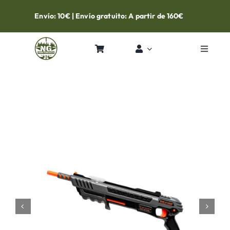
Skip
Envío: 10€ | Envío gratuito: A partir de 160€
to
content
Toggle
Navigat
Inicio
Tienda
Contacto