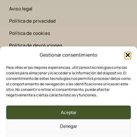
Aviso legal
Política de privacidad
Política de cookies
Política de devoluciones
Gestionar consentimiento
Contacto
Para ofrecer las mejores experiencias, utilizamos tecnologías como las
cookies para almacenar y/o acceder a la información del dispositivo. El
642 258 209
consentimiento de estas tecnologías nos permitirá procesar datos como
el comportamiento de navegación o las identificaciones únicas en este
sitio. No consentir o retirar el consentimiento, puede afectar
comederoscaza@gmail.com
negativamente a ciertas características y funciones.
Aceptar
Denegar