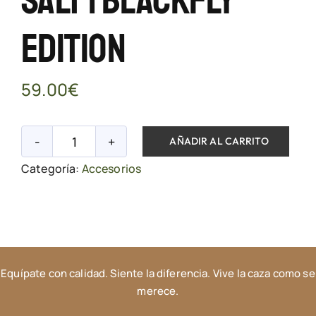
Salt | BlackFly
Edition
59.00
€
AÑADIR AL CARRITO
Escopeta
Categoría:
Accesorios
Sal
para
Moscas
|
Bug-
Equípate con calidad. Siente la diferencia. Vive la caza como se
a-
merece.
Salt