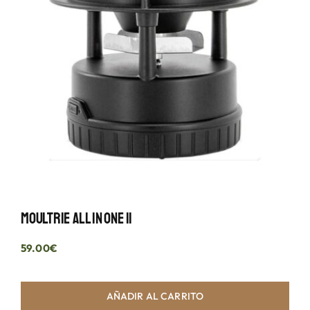
Moultrie All In One II
59.00
€
AÑADIR AL CARRITO