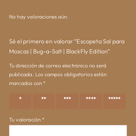
No hay valoraciones aún.
Sé el primero en valorar “Escopeta Sal para
Moscas | Bug-a-Salt | BlackFly Edition”
Tu dirección de correo electrónico no será
publicada.
Los campos obligatorios están
marcados con
*
1 de 5
2 de 5
3 de 5
4 de 5
5 de 5
estrellas
estrellas
estrellas
estrellas
estrellas
Tu valoración
*