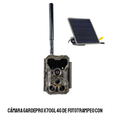
Cámara GardePro X70GL 4G De Fototrampeo Con