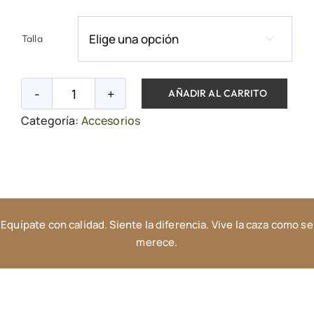
Talla

AÑADIR AL CARRITO
Camiseta
Categoría:
Accesorios
de
manga
corta
cantidad
Equípate con calidad. Siente la diferencia. Vive la caza como se
merece.