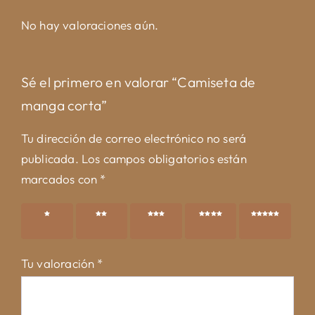
No hay valoraciones aún.
Sé el primero en valorar “Camiseta de
manga corta”
Tu dirección de correo electrónico no será
publicada.
Los campos obligatorios están
marcados con
*
1 de 5
2 de 5
3 de 5
4 de 5
5 de 5
estrellas
estrellas
estrellas
estrellas
estrellas
Tu valoración
*