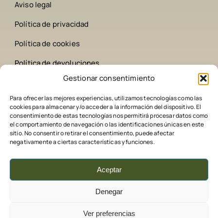
Aviso legal
Política de privacidad
Política de cookies
Política de devoluciones
Gestionar consentimiento
Contacto
Para ofrecer las mejores experiencias, utilizamos tecnologías como las
cookies para almacenar y/o acceder a la información del dispositivo. El
642 258 209
consentimiento de estas tecnologías nos permitirá procesar datos como
el comportamiento de navegación o las identificaciones únicas en este
sitio. No consentir o retirar el consentimiento, puede afectar
comederoscaza@gmail.com
negativamente a ciertas características y funciones.
Aceptar
Denegar
Ver preferencias