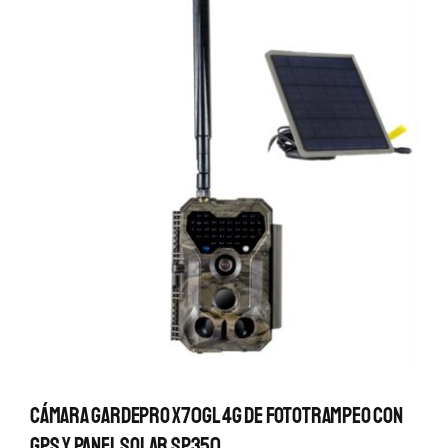
Cámara GardePro X70GL 4G De Fototrampeo Con
GPS Y Panel Solar SP350