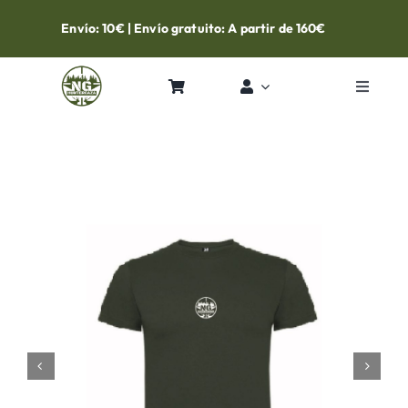
Skip
Envío: 10€ | Envío gratuito: A partir de 160€
to
content
Toggle
Navigat
Inicio
Tienda
Contacto